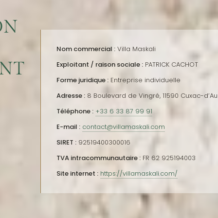
ON
Nom commercial :
Villa Maskali
ENT
Exploitant / raison sociale :
PATRICK CACHOT
Forme juridique :
Entreprise individuelle
Adresse :
8 Boulevard de Vingré, 11590 Cuxac-d’Au
Téléphone :
+33 6 33 87 99 91
E-mail :
contact@villamaskali.com
SIRET :
92519400300016
TVA intracommunautaire :
FR 62 925194003
Site internet :
https://villamaskali.com/