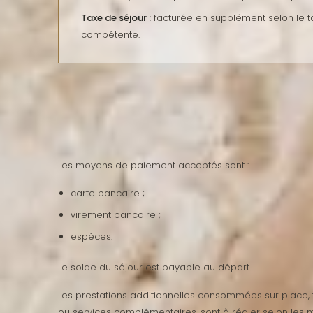
Taxe de séjour :
facturée en supplément selon le tari
compétente.
Les moyens de paiement acceptés sont :
carte bancaire ;
virement bancaire ;
espèces.
Le solde du séjour est payable au départ.
Les prestations additionnelles consommées sur place, te
ou services complémentaires, sont à régler selon les 