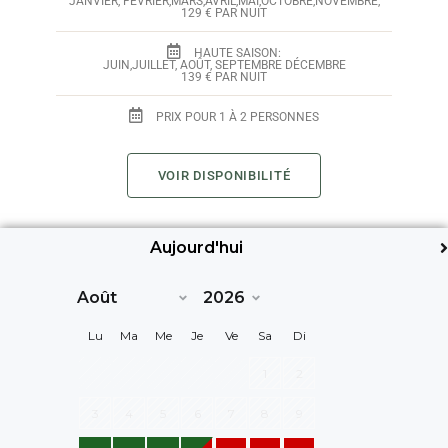
JANVIER, FÉVRIER,MARS,AVRIL,MAI,OCTOBRE,NOVEMBRE,
129 € PAR NUIT
HAUTE SAISON:
JUIN,JUILLET, AOÛT, SEPTEMBRE DÉCEMBRE
139 € PAR NUIT
PRIX POUR 1 À 2 PERSONNES
VOIR DISPONIBILITÉ
Aujourd'hui
Suiv>
Lu
Ma
Me
Je
Ve
Sa
Di
1
2
3
4
5
6
7
8
9