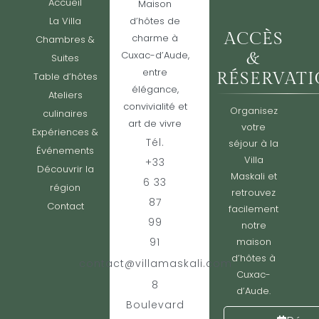
Accueil
Maison
La Villa
d’hôtes de
ACCÈS
charme à
Chambres &
Cuxac-d’Aude,
&
Suites
entre
RÉSERVAT
Table d’hôtes
élégance,
Ateliers
convivialité et
Organisez
culinaires
art de vivre
votre
Expériences &
Tél.
séjour à la
Événements
Villa
+33
Découvrir la
Maskali et
6 33
région
retrouvez
87
Contact
facilement
99
notre
91
maison
d’hôtes à
contact@villamaskali.com
Cuxac-
8
d’Aude.
Boulevard