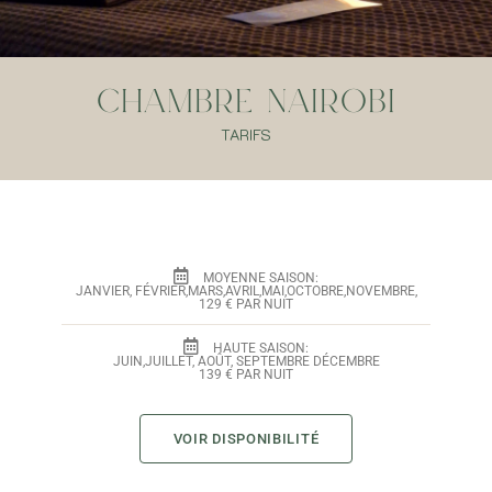
Chambre Nairobi
TARIFS
MOYENNE SAISON:
JANVIER, FÉVRIER,MARS,AVRIL,MAI,OCTOBRE,NOVEMBRE,
129 € PAR NUIT
HAUTE SAISON:
JUIN,JUILLET, AOÛT, SEPTEMBRE DÉCEMBRE
139 € PAR NUIT
VOIR DISPONIBILITÉ