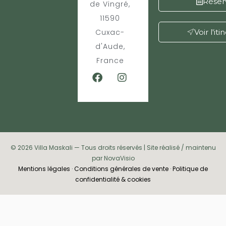
Réser
de Vingré,
11590
Cuxac-
Voir l'iti
d'Aude,
France
© 2026 Villa Maskali — Tous droits réservés | Site réalisé / maintenu
par NovaVisio
Mentions légales
·
Conditions générales de vente
·
Politique de
confidentialité & cookies