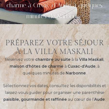
charme à Cuxac-d’Aude, à quelques
minutes de Narbonne
PRÉPAREZ VOTRE SÉJOUR
À LA VILLA MASKALI
Réservez votre
chambre ou suite
à la
Villa Maskali
,
maison d’hôtes de charme
à
Cuxac-d’Aude
, à
quelques minutes de
Narbonne
.
Sélectionnez vos dates, consultez les disponibilités et
laissez-vous guider pour organiser une parenthèse
paisible, gourmande et raffinée
au cœur de l’
Aude
.