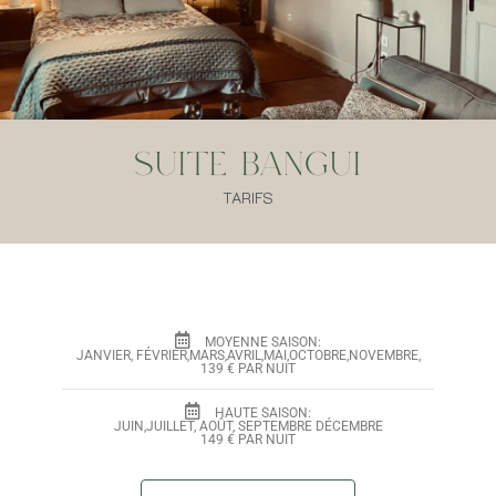
Suite Bangui
TARIFS
MOYENNE SAISON:
JANVIER, FÉVRIER,MARS,AVRIL,MAI,OCTOBRE,NOVEMBRE,
139 € PAR NUIT
HAUTE SAISON:
JUIN,JUILLET, AOÛT, SEPTEMBRE DÉCEMBRE
149 € PAR NUIT