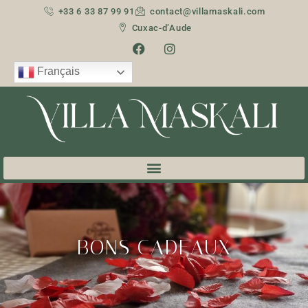
+33 6 33 87 99 91
contact@villamaskali.com
Cuxac-d’Aude
Français
BONS CADEAUX