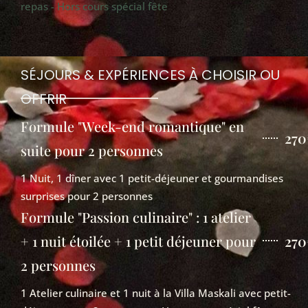
repas - Hors cours spécial fête
SÉJOURS & EXPÉRIENCES À CHOISIR OU
OFFRIR
Formule "Week-end romantique" en
270
suite pour 2 personnes
1 Nuit, 1 dîner avec 1 petit-déjeuner et gourmandises
surprises pour 2 personnes
Formule "Passion culinaire" : 1 atelier
+ 1 nuit étoilée + 1 petit déjeuner pour
270
2 personnes
1 Atelier culinaire et 1 nuit à la Villa Maskali avec petit-