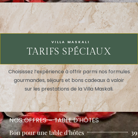
VILLA MASKALI
TARIFS SPÉCIAUX
Choisissez l’expérience à offrir parmi nos formules
gourmandes, séjours et bons cadeaux à valoir
sur les prestations de la Villa Maskali.
NOS OFFRES – TABLE D’HÔTES
Bon pour une table d'hôtes
39