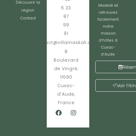
Découvrir la
Maskali et
6 33
région
retrouvez
87
Contact
facilement
99
notre
91
maison
d’hôtes à
contact@villamaskali.com
Cuxac-
8
d’Aude.
Boulevard
Réser
de Vingré,
11590
Cuxac-
Voir l'iti
d'Aude,
France