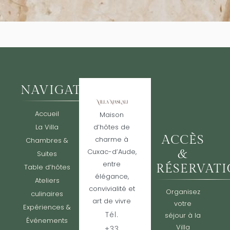
NAVIGATION
Accueil
Maison
La Villa
d’hôtes de
ACCÈS
charme à
Chambres &
Cuxac-d’Aude,
&
Suites
entre
RÉSERVAT
Table d’hôtes
élégance,
Ateliers
convivialité et
Organisez
culinaires
art de vivre
votre
Expériences &
Tél.
séjour à la
Événements
Villa
+33