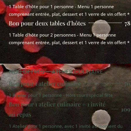
1 Table d'hôte pour 1 personne - Menu 1 personne
comprenant entrée, plat, dessert et 1 verre de vin offert *
Bon pour deux tables d'hôtes
78
1 Table d'hôte pour 2 personnes - Menu 1 personne
comprenant entrée, plat, dessert et 1 verre de vin offert *
NOS OFFRES – ATELIER CULINAIRE
Bon pour 1 atelier culinaire
70
1 Atelier pour 1 personne - Hors cours spécial fête
Bon pour 1 atelier culinaire + 1 invité
109
au repas
1 Atelier pour 1 personne, avec 1 invité au moment du