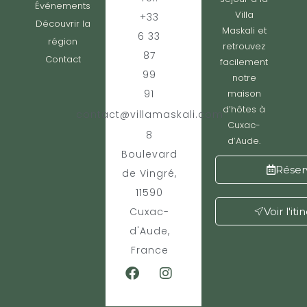
Événements
Villa
+33
Découvrir la
Maskali et
6 33
région
retrouvez
87
Contact
facilement
99
notre
91
maison
d’hôtes à
contact@villamaskali.com
Cuxac-
8
d’Aude.
Boulevard
Réser
de Vingré,
11590
Cuxac-
Voir l'iti
d'Aude,
France