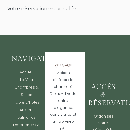
Votre réservation est annulée.
NAVIGATION
Accueil
Maison
La Villa
d’hôtes de
ACCÈS
charme à
Chambres &
Cuxac-d’Aude,
&
Suites
entre
RÉSERVAT
Table d’hôtes
élégance,
Ateliers
convivialité et
Organisez
culinaires
art de vivre
votre
Expériences &
Tél.
séjour à la